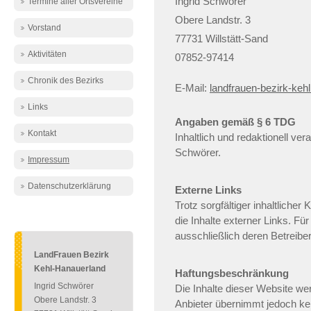
Ingrid Schwörer
Termine aller Ortsvereine
Obere Landstr. 3
Vorstand
77731 Willstätt-Sand
Aktivitäten
07852-97414
Chronik des Bezirks
E-Mail:
landfrauen-bezirk-keh
Links
Angaben gemäß § 6 TDG
Kontakt
Inhaltlich und redaktionell vera
Schwörer.
Impressum
Datenschutzerklärung
Externe Links
Trotz sorgfältiger inhaltlicher
die Inhalte externer Links. Für
ausschließlich deren Betreiber
LandFrauen Bezirk
Kehl-Hanauerland
Haftungsbeschränkung
Ingrid Schwörer
Die Inhalte dieser Website wer
Obere Landstr. 3
Anbieter übernimmt jedoch kei