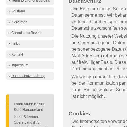
Datenschutz
Termine aller Ortsvereine
Die Betreiber dieser Seite
Vorstand
Daten sehr ernst. Wir beh
vertraulich und entspreche
Aktivitäten
Datenschutzvorschriften so
Chronik des Bezirks
Die Nutzung unserer Websit
personenbezogener Daten m
Links
personenbezogene Daten (b
Kontakt
Mail-Adressen) erhoben werd
auf freiwilliger Basis. Die
Impressum
Zustimmung nicht an Dritte
Datenschutzerklärung
Wir weisen darauf hin, dass
bei der Kommunikation per 
kann. Ein lückenloser Schut
ist nicht möglich.
LandFrauen Bezirk
Kehl-Hanauerland
Cookies
Ingrid Schwörer
Die Internetseiten verwend
Obere Landstr. 3