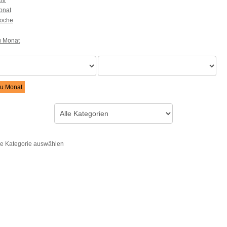
hr
onat
oche
u Monat
u Monat
ategorie auswählen um die Liste zu filtern
ine Kategorie auswählen