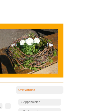
Ortsvereine
Appenweier