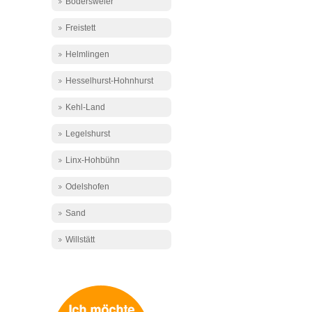
Bodersweier
Freistett
Helmlingen
Hesselhurst-Hohnhurst
Kehl-Land
Legelshurst
Linx-Hohbühn
Odelshofen
Sand
Willstätt