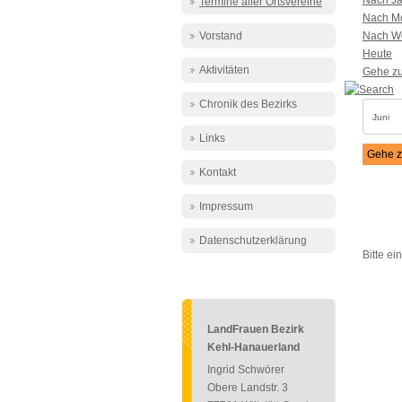
Nach Ja
Termine aller Ortsvereine
Nach M
Vorstand
Nach W
Heute
Aktivitäten
Gehe z
Chronik des Bezirks
Links
Gehe z
Kontakt
Eine K
Impressum
Datenschutzerklärung
Bitte e
LandFrauen Bezirk
Kehl-Hanauerland
Ingrid Schwörer
Obere Landstr. 3